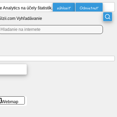
súhlasiť
Odmietnuť
nalytics na účely štatistík.
Slzii.com Vyhľadávanie
Webmap