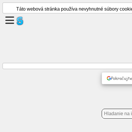
Táto webová stránka používa nevyhnutné súbory cookie.
Vytvorte
stránku
Vytvoriť
skupinu
články
Pokračujte
Agenda
Zábava
Sociálna
sieť