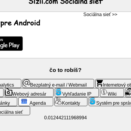
Slzii.com Sociálna sieť
Sociálna sieť >>
a pre Android
čo to robíš?
alytics
Bezplatný e-mail / Webmail
Internetový 
Webový adresár
Vyhľadanie IP
Wiki
lánky
Agenda
Kontakty
Systém pre sprá
ciálna sieť
0.012442111968994