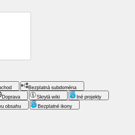
obchod
Bezplatná subdoména
Doprava
Skrytá wiki
Iné projekty
vu obsahu
Bezplatné ikony