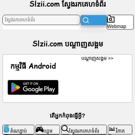
Slzii.com ស្វែងរកគេហទំព័រ
ប​
ណ្តា​
ញ​
Webmap
សង្គម
Slzii.com ប​ណ្តា​ញ​សង្គម
ព័ត៌មាន
ប​ណ្តា​ញ​សង្គម >>
រូប
កម្មវិធី Android
តំណាង
ឥត
គិត
ថ្លៃ
ChatGPT
តើអ្នកកំពុងធ្វើអ្វី?
វីគី
តំណភ្ជាប់
ហ្គេម
ស្វែងរកគេហទំព័រ
វិភាគ
ទំនាក់