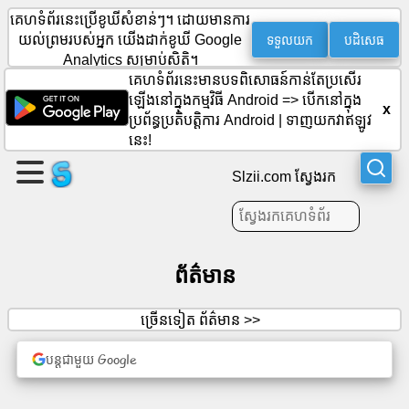
គេហទំព័រនេះប្រើខូឃីសំខាន់ៗ។ ដោយមានការ
ទទួលយក
បដិសេធ
យល់ព្រមរបស់អ្នក យើងដាក់ខូឃី Google
Analytics សម្រាប់ស្ថិតិ។
បង្កើត
គេហទំព័រនេះមានបទពិសោធន៍កាន់តែប្រសើរ
ឡើងនៅក្នុងកម្មវិធី Android =>
បើកនៅក្នុង
ទំព័រ
x
ប្រព័ន្ធប្រតិបត្តិការ Android
|
ទាញយកវាឥឡូវ
មួយ។
នេះ!
បង្កើត
Slzii.com ស្វែងរក
ក្រុម
អត្ថបទ
ព័ត៌មាន
របៀប
ច្រើនទៀត ព័ត៌មាន >>
វារៈ
បន្តជាមួយ Google
ការ
កំសាន្ត