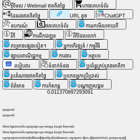
ទំនង
អ៊ីមែល / Webmail ឥតគិតថ្លៃ
ហាងគេហទំព័រ
ដែនរងឥតគិតថ្លៃ
URL តូច
ChatGPT
ហ្គេម
ឧបករណ៍
ថតគេហទំព័រ
ការរកមើលអាយភី
ស្វែងរក
វីគី
ការដឹកជញ្ជូន
វីគីដែលលាក់
គេហទំព័រ
គម្រោងផ្សេងទៀត។
អ្នកអភិវឌ្ឍន៍ / កម្មវិធី
ផ្សាយពាណិជ្ជកម្ម
ការងារ
អត្ថបទ
អ៊ីមែល
/
របៀបវារៈ
ទំនាក់ទំនង
ប្រព័ន្ធគ្រប់គ្រងមាតិកា
Webmail
រូបតំណាងឥតគិតថ្លៃ
ប្រភេទអ្នកប្រើប្រាស់
ឥត
គិត
ព័ត៌មាន
ការកំសាន្ត
ប​ណ្តា​ញ​សង្គម
ថ្លៃ
0.011370897293091
វិភាគ
សូមស្វាគមន៍!
សូមស្វាគមន៍!
ហាង
ព័ត៌មាន ស្វែងរកគេហទំព័រ បណ្តាញសង្គម ហ្គេម ការកម្សាន្ត តំណភ្ជាប់ និងឧបករណ៍
គេហទំព័រ
ព័ត៌មាន ស្វែងរកគេហទំព័រ បណ្តាញសង្គម ហ្គេម ការកម្សាន្ត តំណភ្ជាប់ និងឧបករណ៍
បណ្តាញសង្គមសហគមន៍តាមអ៊ិនធឺរណែតធ្វើឱ្យមានមិត្តភក្តិតាមអ៊ិនធរណេត, បញ្ចូលរូបភាព, ផ្ញើសារ, ធ្វើឱ្យមានទំនាក់ទំនង, ជួបជាមួយមនុស្សថ្មី,