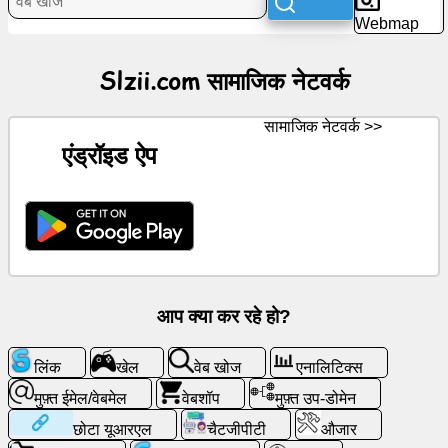
Webmap
समाचार
Slzii.com सामाजिक नेटवर्क
निःशुल्क
चिह्न
सामाजिक नेटवर्क >>
एंड्रॉइड ऐप
चैटजीपीटी
विकि
संपर्क
खेल
आप क्या कर रहे हो?
वेब
लिंक
खेल
वेब खोज
एनालिटिक्स
खोज
मुफ़्त ईमेल/वेबमेल
वेबशॉप
मुफ़्त उप-डोमेन
छोटा यूआरएल
चैटजीपीटी
औजार
मुफ़्त