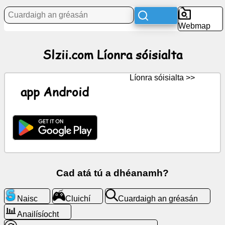
Webmap
Nuacht
Slzii.com Líonra sóisialta
Deilbhíní
saor
in
Líonra sóisialta >>
aisce,
app Android
ComhráGPT
Vicí
Teagmhálaithe
Cad atá tú a dhéanamh?
Cluichí
Naisc
Cluichí
Cuardaigh an gréasán
Cuardaigh
Anailísíocht
an