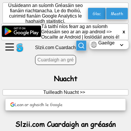
Úsáideann an suíomh Gréasáin seo
fianáin riachtanacha. Le do thoiliú,
Glac
Meath
cuirimid fianáin Google Analytics le
haghaidh staitisticí.
Cruthaigh
Tá taithí níos fearr ag an suíomh
leathanach
Gréasáin seo ar an aip android =>
x
Oscailte ar Android
|
Íoslódáil anois é!
Gaeilge
Cruthaigh
Slzii.com Cuardach
grúpa
Ailt
Nuacht
Clár
Tuilleadh Nuacht >>
oibre
Lean ar aghaidh le Google
Siamsaíocht
Slzii.com Cuardaigh an gréasán
Líonra
sóisialta