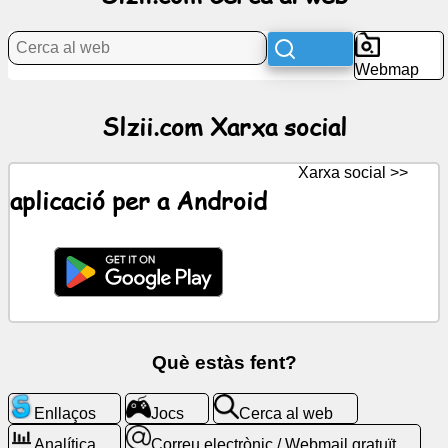
Notícies
Webmap
Icones
Slzii.com Xarxa social
gratuïtes
Xarxa social >>
ChatGPT
aplicació per a Android
Viqui
Contactes
Jocs
Què estàs fent?
Cerca
al
Enllaços
Jocs
Cerca al web
web
Analítica
Correu electrònic / Webmail gratuït