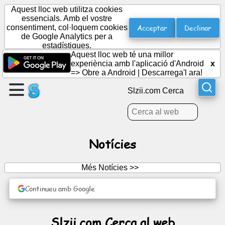
Aquest lloc web utilitza cookies
essencials. Amb el vostre
Acceptar
Declinar
consentiment, col·loquem cookies
de Google Analytics per a
Crea
estadístiques.
una
Aquest lloc web té una millor
pàgina
experiència amb l'aplicació d'Android
x
=>
Obre a Android
|
Descarrega'l ara!
Crear
Slzii.com Cerca
grup
Articles
Notícies
Agenda
Més Notícies >>
Continueu amb Google
Entreteniment
Xarxa
Slzii.com Cerca al web
social