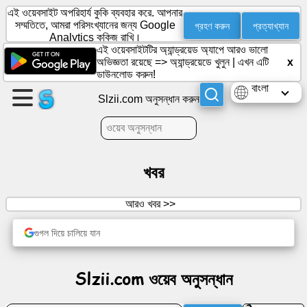
এই ওয়েবসাইট অপরিহার্য কুকি ব্যবহার করে. আপনার
গ্রহণ করুন
প্রত্যাখ্যান
সম্মতিতে, আমরা পরিসংখ্যানের জন্য Google
Analytics কুকিজ রাখি।
এই ওয়েবসাইটটির অ্যান্ড্রয়েড অ্যাপে আরও ভালো
একটি
অভিজ্ঞতা রয়েছে =>
অ্যান্ড্রয়েডে খুলুন
|
এখন এটি
x
পৃষ্ঠা
ডাউনলোড করুন!
তৈরি
বাংলা
Slzii.com অনুসন্ধান করুন
করুন
গ্রুপ
তৈরি
করুন
খবর
আরও খবর >>
প্রবন্ধ
গুগল দিয়ে চালিয়ে যান
আলোচ্যসূচি
Slzii.com ওয়েব অনুসন্ধান
বিনোদন