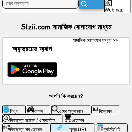
সামাজিক
Webmap
যোগাযোগ
মাধ্যম
Slzii.com সামাজিক যোগাযোগ মাধ্যম
খবর
সামাজিক যোগাযোগ মাধ্যম >>
অ্যান্ড্রয়েড অ্যাপ
বিনামূল্যে
আইকন
চ্যাটজিপিটি
উইকি
আপনি কি করছেন?
পরিচিতি
লিঙ্ক
গেমস
ওয়েব অনুসন্ধান
বিশ্লেষণ
গেমস
বিনামূল্যে ইমেইল / ওয়েবমেইল
ওয়েবশপ
বিনামূল্যে সাব-ডোমেন
ক্ষুদ্র URL
চ্যাটজিপিটি
ওয়েব