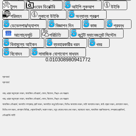
অনুসন্ধান
টুলস
ওয়েব ডিরেক্টরি
আইপি লুকআপ
উইকি
পরিবহন
লুকানো উইকি
অন্যান্য প্রকল্প
বিনামূল্যে
ডেভেলপার/অ্যাপস
বিজ্ঞাপন দিন
কাজ
প্রবন্ধ
ইমেইল
/
আলোচ্যসূচি
পরিচিতি
কন্টেন্ট ম্যানেজমেন্ট সিস্টেম
ওয়েবমেইল
বিনামূল্যে আইকন
ব্যবহারকারীর ধরন
খবর
বিনোদন
সামাজিক যোগাযোগ মাধ্যম
বিশ্লেষণ
0.010308980941772
ওয়েবশপ
স্বাগতম!
স্বাগতম!
ডেভেলপার/
অ্যাপস
খবর, ওয়েবে অনুসন্ধান করুন, সামাজিক নেটওয়ার্ক, গেমস, বিনোদন, লিঙ্ক এবং সরঞ্জাম
খবর, ওয়েবে অনুসন্ধান করুন, সামাজিক নেটওয়ার্ক, গেমস, বিনোদন, লিঙ্ক এবং সরঞ্জাম
সামাজিক নেটওয়ার্ক, অনলাইন সম্প্রদায়, চ্যাট করুন, অনলাইনে বন্ধু তৈরি করুন, ভিডিও আপলোড করুন, ফটো আপলোড করুন, বার্তা প্রেরণ করুন, যোগাযোগ করুন,
টুলস
ভিডিও কল করুন, সোশ্যাল মিডিয়া, প্রোফাইলগুলি, সংযোগ করুন, নতুন লোকের সাথে দেখা করুন, আলোচনা করুন, সামাজিক অ্যাপ্লিকেশন, সম্প্রদায় প্ল্যাটফর্ম,
নেটওয়ার্কিং সাইট
কাজ