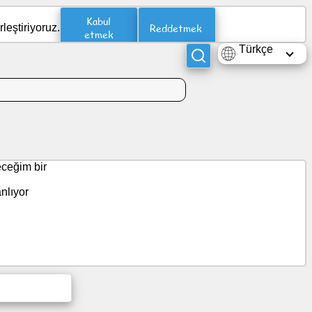
Kabul
Reddetmek
leştiriyoruz.
etmek
Türkçe
eceğim bir
nlıyor