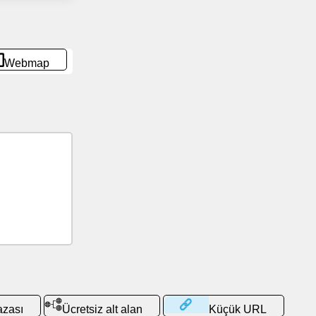
Webmap
azası
Ücretsiz alt alan
Küçük URL