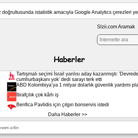
iz doğrultusunda istatistik amacıyla Google Analytics çerezleri yer
Slzii.com Aramak
Haberler
Tartışmalı seçimi İsrail yanlısı aday kazanmıştı: 'Devred
cumhurbaşkanı yok' dedi sarayı terk etti
ABD Kolombiya’ya 1 milyar dolarlık güvenlik yardımı pla
İtirafçılık çok kârlı iş
Benfica Pavlidis için çılgın bonservis istedi
Daha Haberler >>
evam edin