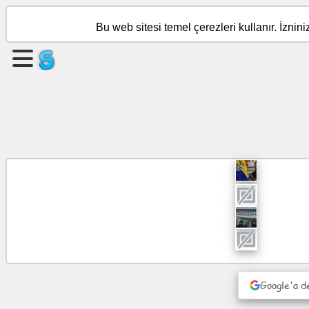
Bu web sitesi temel çerezleri kullanır. İznin
Sayfa
oluştur
Grup
oluştur
Nesne
Gündem
Eğlence
Sosyal
Google'a d
ağ