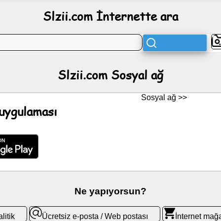
Slzii.com İnternette ara
Slzii.com Sosyal ağ
Sosyal ağ >>
uygulaması
Ne yapıyorsun?
litik
Ücretsiz e-posta / Web postası
İnternet mağ